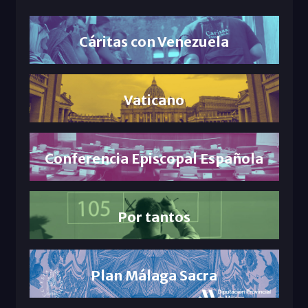
Cáritas con Venezuela
Vaticano
Conferencia Episcopal Española
Por tantos
Plan Málaga Sacra