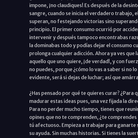
impone, ¡no claudiques! Es después de la desint
sangre, cuando se inicia el verdadero trabajo, 
superan, no festejando victorias sino superando
principio. El primer consumo ocurrió por accide
intervenir y después tampoco encontrabas razo
la dominabas todo y podías dejar el consumo cu
prolonga cualquier adicción. Ahora ya ves que la
aquello que uno quiere, ¡de verdad!, y con fuerz
no puedes, porque ¿cómo lo vas a saber si no lo 
evidente, será si dejas de luchar; así que amárr
¿Has pensado por qué te quieres curar? ¿Para q
madurar estas ideas pues, una vez fijada la dire
Para no perder mucho tiempo, tienes que reunirt
opines que no te comprenden, ¿te comprendes tú
tú afectuoso. Empieza a trabajar para ganarte 
su ayuda. Sin muchas historias. Si tienes la sue