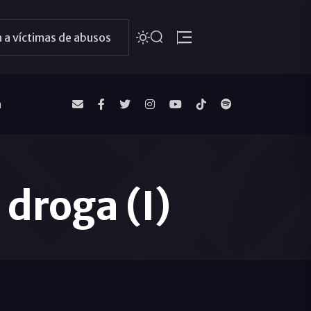
 a víctimas de abusos
a
 droga (I)