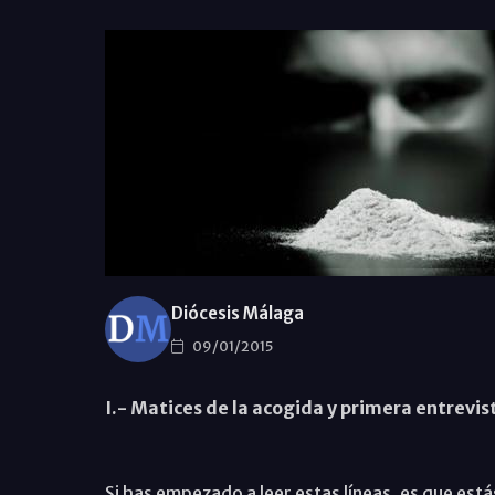
Diócesis Málaga
09/01/2015
I.- Matices de la acogida y primera entrevi
Si has empezado a leer estas líneas, es que est