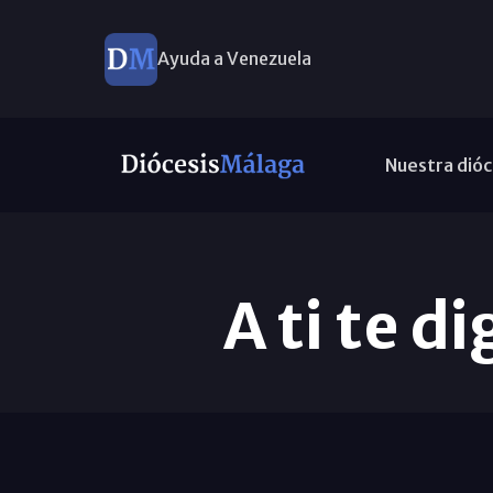
Ayuda a Venezuela
Nuestra dióc
A ti te d