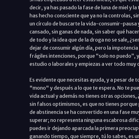
decir, ya has pasado la fase de luna de miel y l
has hecho consciente que ya no la controlas, sin
un círculo de buscarte la vida-consumir-pausa y
cansado, sin ganas de nada, sin saber qué hacer
de todo y la idea que de la droga no se sale, ¿
dejar de consumir algún día, pero la impotenci
frágiles intenciones, porque “solo no puedo”, 
estudio o laborales y empiezas a ver todo muy 
Es evidente que necesitas ayuda, y a pesar de to
"mono" y después a lo que te espera. No te pued
vida actual y además no tienes otras opciones, ¿
sin falsos optimismos, es que no tienes porqu
de abstinencia se ha convertido en una fase mu
superar; no representa ninguna escabrosa dificu
puedes ir dejando aparcada la primera preocupa
ganando tiempo, que siempre, tú lo sabes, es u