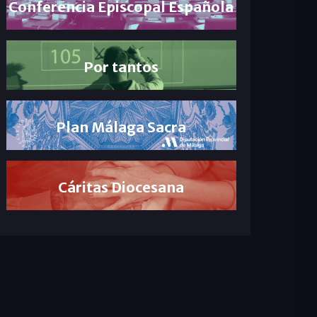
Conferencia Episcopal Española
Por tantos
Plan Málaga Sacra
Cáritas Diocesana