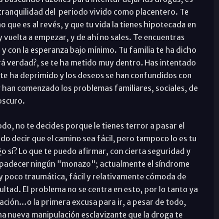
a tranquilidad del periodo vivido como placentero. Te
o que es al revés, y que tu vida la tienes hipotecada en
 vuelta a empezar, y de ahí no sales. Te encuentras
 y con la esperanza bajo mínimo. Tu familia te ha dicho
será verdad?, se te ha metido muy dentro. Has intentado
a te ha deprimido y los deseos se han confundidos con
y han comenzado los problemas familiares, sociales, de
oscuro.
do, no te decides porque le tienes terror a pasar el
o decir que el camino sea fácil, pero tampoco lo es tu
o sí? Lo que te puedo afirmar, con cierta seguridad y
e padecer ningún "monazo"; actualmente el síndrome
y poco traumática, fácil y relativamente cómoda de
ltad. El problema no se centra en esto, por lo tanto ya
ción…o la primera excusa para ir, a pesar de todo,
na nueva manipulación esclavizante que la droga te