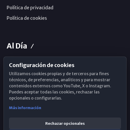
Política de privacidad
Política de cookies
Al Día
Configuración de cookies
Horarios de Misa
Utilizamos cookies propias y de terceros para fines
Hemeroteca
técnicos, de preferencias, analíticos y para mostrar
contenidos externos como YouTube, X o Instagram.
WhatsApp
Puedes aceptar todas las cookies, rechazar las
opcionales o configurarlas.
Más información
Rechazar opcionales