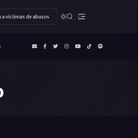
 a víctimas de abusos
a
o