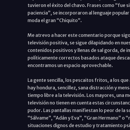
tuvieron el éxito del chavo. Frases como “fue s
paciencia”, se incorporaron al lenguaje popular
moda el gran “Chiquito”.
Me atrevo a hacer este comentario porque sigo
televisión positiva, se sigue dilapidando en nue
contenidos positivos y llenas de sal gorda, de 
políticamente correctos basados ataque descar
encontramos un espacio aprovechable.
La gente sencilla, los pescaitos fritos, a los
hay hondura, sencillez, sana distracción y men
tiempo libre a la televisión. Los mayores, una m
televisión no tienen en cuenta estas circunsta
pudor. Las pantallas manifiestan lo peor de l
“Sálvame”, “Adán y Eva”, “Gran Hermano” o “
situaciones dignos de estudio y tratamiento psi