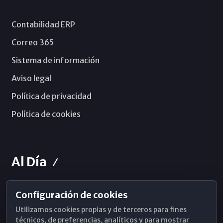
Contabilidad ERP
Correo 365
Sistema de información
Aviso legal
Política de privacidad
Política de cookies
Al Día
Configuración de cookies
Horarios de Misa
Utilizamos cookies propias y de terceros para fines
Hemeroteca
técnicos, de preferencias, analíticos y para mostrar