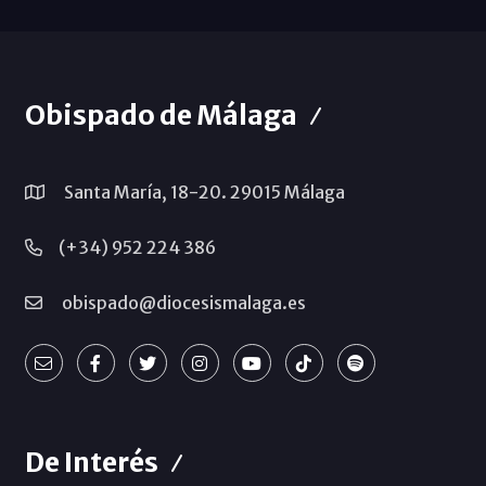
Obispado de Málaga
Santa María, 18-20. 29015 Málaga
(+34) 952 224 386
obispado@diocesismalaga.es
De Interés