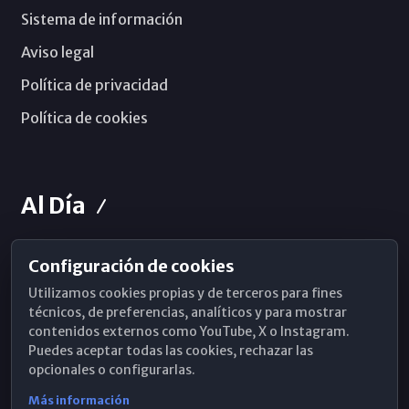
Sistema de información
Aviso legal
Política de privacidad
Política de cookies
Al Día
Configuración de cookies
Horarios de Misa
Utilizamos cookies propias y de terceros para fines
Hemeroteca
técnicos, de preferencias, analíticos y para mostrar
contenidos externos como YouTube, X o Instagram.
WhatsApp
Puedes aceptar todas las cookies, rechazar las
opcionales o configurarlas.
Más información