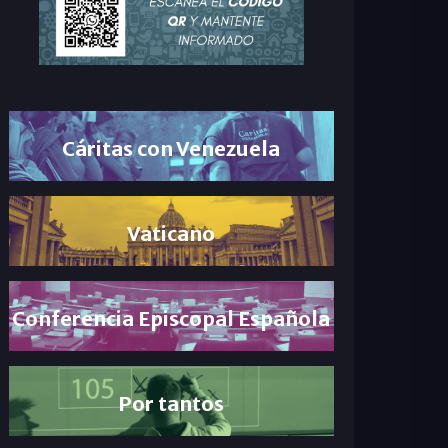
Cáritas con Venezuela
Vaticano
Conferencia Episcopal Española
Por tantos