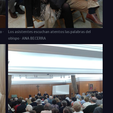
o ·
Los asistentes escuchan atentos las palabras del
obispo · ANA BECERRA