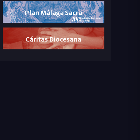
Plan Málaga Sacra
Cáritas Diocesana