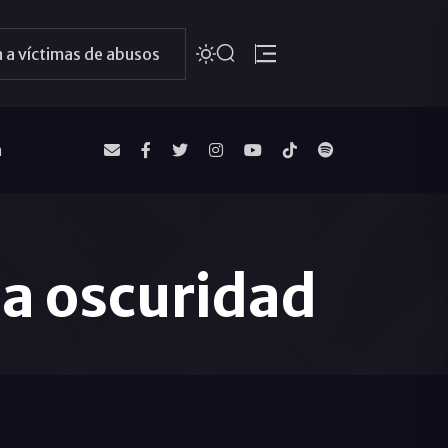
 a víctimas de abusos
a
la oscuridad