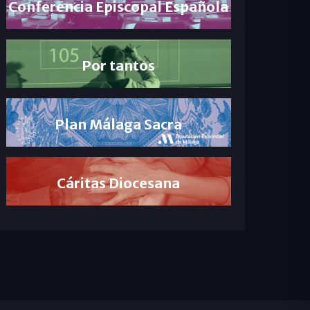
Conferencia Episcopal Española
Por tantos
Plan Málaga Sacra
Cáritas Diocesana