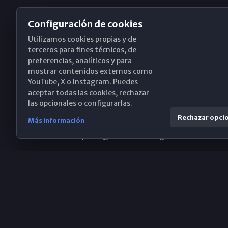
Configuración de cookies
Utilizamos cookies propias y de
Obispado de Málaga
terceros para fines técnicos, de
preferencias, analíticos y para
mostrar contenidos externos como
YouTube, X o Instagram. Puedes
Santa María, 18-20. 29015 Málaga
aceptar todas las cookies, rechazar
las opcionales o configurarlas.
(+34) 952 224 386
Rechazar opci
Más información
obispado@diocesismalaga.es