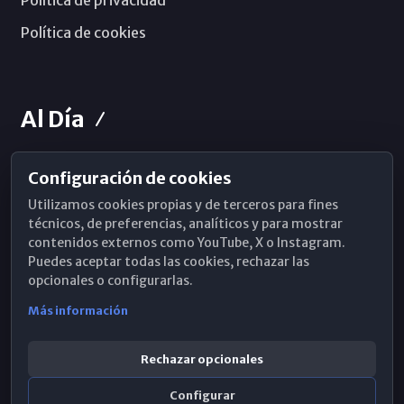
Política de cookies
Al Día
Configuración de cookies
Horarios de Misa
Utilizamos cookies propias y de terceros para fines
Hemeroteca
técnicos, de preferencias, analíticos y para mostrar
contenidos externos como YouTube, X o Instagram.
WhatsApp
Puedes aceptar todas las cookies, rechazar las
opcionales o configurarlas.
Más información
Rechazar opcionales
Configurar