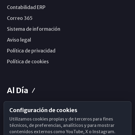
Contabilidad ERP
Correo 365
Sistema de información
Aviso legal
Política de privacidad
Política de cookies
Al Día
Configuración de cookies
Horarios de Misa
Utilizamos cookies propias y de terceros para fines
Hemeroteca
técnicos, de preferencias, analíticos y para mostrar
contenidos externos como YouTube, X o Instagram.
WhatsApp