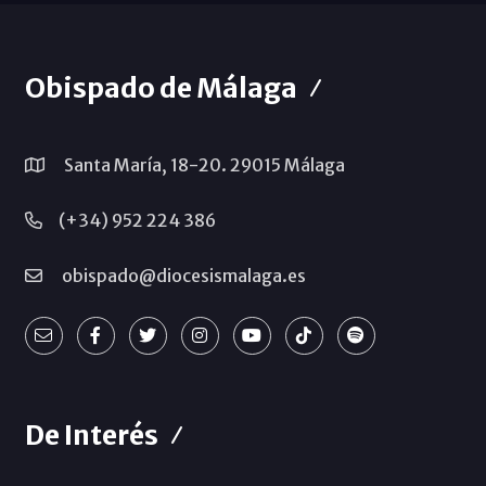
Obispado de Málaga
Santa María, 18-20. 29015 Málaga
(+34) 952 224 386
obispado@diocesismalaga.es
De Interés