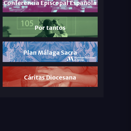
Conferencia Episcopal Española
Por tantos
Plan Málaga Sacra
Cáritas Diocesana