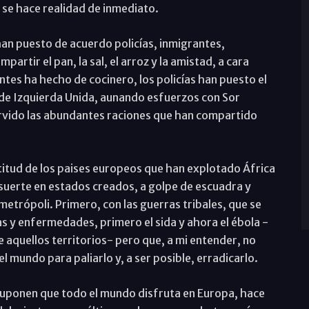
 se hace realidad de inmediato.
 han puesto de acuerdo policías, inmigrantes,
rtir el pan, la sal, el arroz y la amistad, a cara
ntes ha hecho de cocinero, los policías han puesto el
te de Izquierda Unida, aunando esfuerzos con Sor
ervido las abundantes raciones que han compartido
itud de los paises europeos que han explotado África
suerte en estados creados, a golpe de escuadra y
etrópoli. Primero, con las guerras tribales, que se
s y enfermedades, primero el sida y ahora el ébola -
aquellos territorios- pero que, a mi entender, no
mundo para paliarlo y, a ser posible, erradicarlo.
 suponen que todo el mundo disfruta en Europa, hace