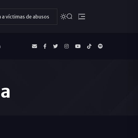
 a víctimas de abusos
a
ta