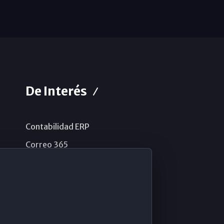
De Interés
Contabilidad ERP
Correo 365
Sistema de información
Aviso legal
Política de privacidad
Política de cookies