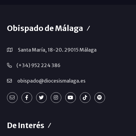
Obispado de Málaga
Santa María, 18-20. 29015 Málaga
(+34) 952 224 386
obispado@diocesismalaga.es
De Interés