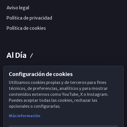
Aviso legal
Política de privacidad
Política de cookies
Al Día
Configuración de cookies
Horarios de Misa
Utilizamos cookies propias y de terceros para fines
Hemeroteca
técnicos, de preferencias, analíticos y para mostrar
contenidos externos como YouTube, X o Instagram.
WhatsApp
Puedes aceptar todas las cookies, rechazar las
opcionales o configurarlas.
Más información