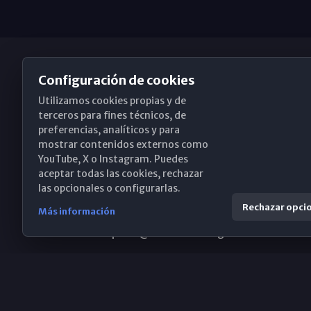
Configuración de cookies
Utilizamos cookies propias y de
Obispado de Málaga
terceros para fines técnicos, de
preferencias, analíticos y para
mostrar contenidos externos como
YouTube, X o Instagram. Puedes
Santa María, 18-20. 29015 Málaga
aceptar todas las cookies, rechazar
las opcionales o configurarlas.
(+34) 952 224 386
Rechazar opci
Más información
obispado@diocesismalaga.es