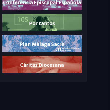
Conferencia Episcopal Española
Por tantos
Plan Málaga Sacra
Cáritas Diocesana