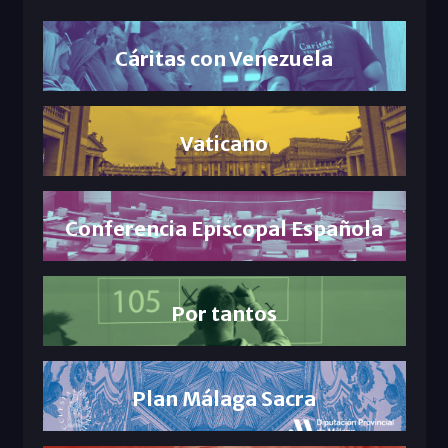
Cáritas con Venezuela
Vaticano
Conferencia Episcopal Española
Por tantos
Plan Málaga Sacra