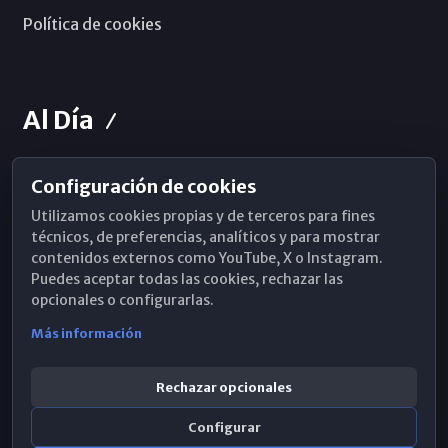
Política de cookies
Al Día
Configuración de cookies
Horarios de Misa
Utilizamos cookies propias y de terceros para fines
Hemeroteca
técnicos, de preferencias, analíticos y para mostrar
contenidos externos como YouTube, X o Instagram.
WhatsApp
Puedes aceptar todas las cookies, rechazar las
opcionales o configurarlas.
Más información
Rechazar opcionales
Configurar