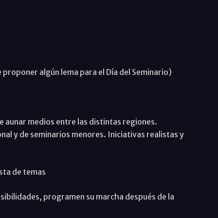
 proponer algún lema para el Día del Seminario)
 aunar medios entre las distintas regiones.
al y de seminarios menores. Iniciativas realistas y
sta de temas
osibilidades, programen su marcha después de la