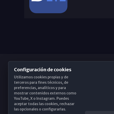
Configuración de cookies
Utilizamos cookies propias y de
Obispado de Málaga
terceros para fines técnicos, de
preferencias, analíticos y para
mostrar contenidos externos como
YouTube, X o Instagram. Puedes
Santa María, 18-20. 29015 Málaga
aceptar todas las cookies, rechazar
las opcionales o configurarlas.
(+34) 952 224 386