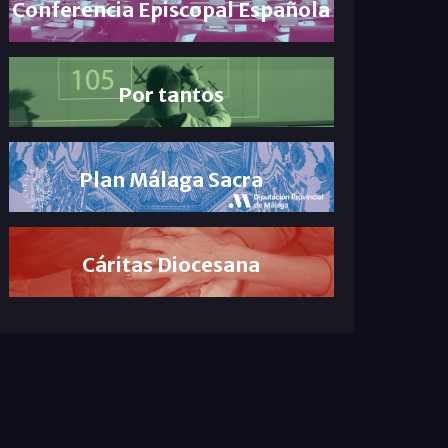
Conferencia Episcopal Española
Por tantos
Plan Málaga Sacra
Cáritas Diocesana