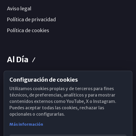
Aviso legal
Política de privacidad
Política de cookies
Al Día
Configuración de cookies
Horarios de Misa
Utilizamos cookies propias y de terceros para fines
Hemeroteca
técnicos, de preferencias, analíticos y para mostrar
contenidos externos como YouTube, X o Instagram.
WhatsApp
Puedes aceptar todas las cookies, rechazar las
opcionales o configurarlas.
Más información