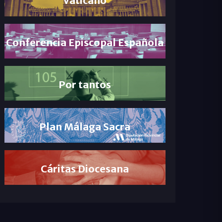
Conferencia Episcopal Española
Por tantos
Plan Málaga Sacra
Cáritas Diocesana