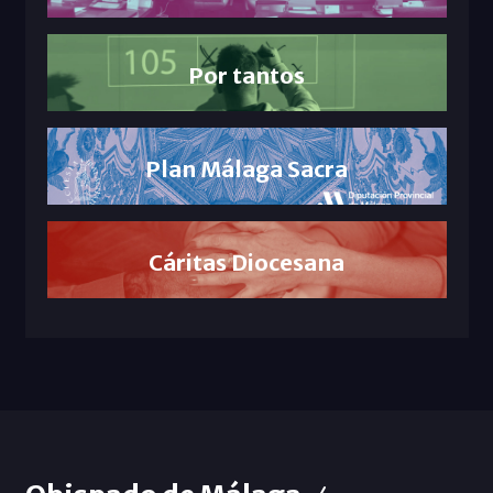
Por tantos
Plan Málaga Sacra
Cáritas Diocesana