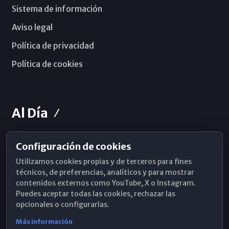
Sistema de información
Aviso legal
Política de privacidad
Política de cookies
Al Día
Configuración de cookies
Horarios de Misa
Utilizamos cookies propias y de terceros para fines
Hemeroteca
técnicos, de preferencias, analíticos y para mostrar
contenidos externos como YouTube, X o Instagram.
WhatsApp
Puedes aceptar todas las cookies, rechazar las
opcionales o configurarlas.
Más información