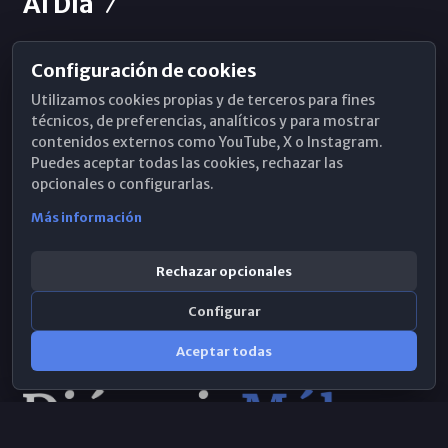
Al Día
Configuración de cookies
Horarios de Misa
Utilizamos cookies propias y de terceros para fines
Hemeroteca
técnicos, de preferencias, analíticos y para mostrar
contenidos externos como YouTube, X o Instagram.
WhatsApp
Puedes aceptar todas las cookies, rechazar las
opcionales o configurarlas.
Más información
Rechazar opcionales
Configurar
Aceptar todas
Consulta IA
×