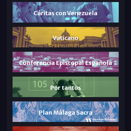
Cáritas con Venezuela
Vaticano
Conferencia Episcopal Española
Por tantos
Plan Málaga Sacra