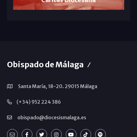
Obispado de Málaga
Santa María, 18-20. 29015 Málaga
(+34) 952 224 386
obispado@diocesismalaga.es