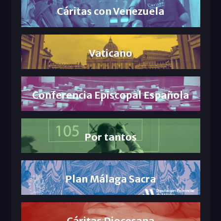
Cáritas con Venezuela
Vaticano
Conferencia Episcopal Española
Por tantos
Plan Málaga Sacra
Cáritas Diocesana