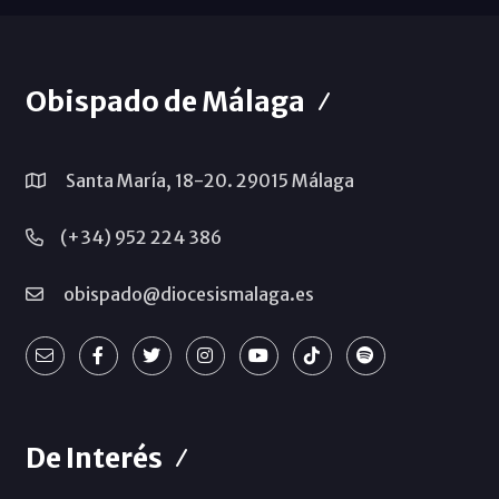
Obispado de Málaga
Santa María, 18-20. 29015 Málaga
(+34) 952 224 386
obispado@diocesismalaga.es
De Interés