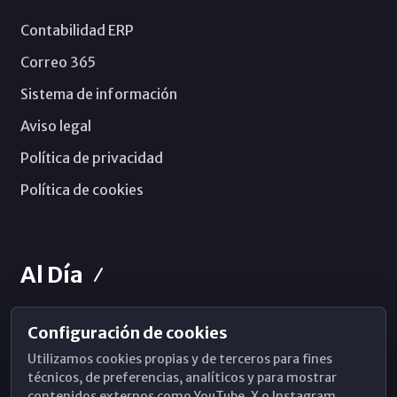
Contabilidad ERP
Correo 365
Sistema de información
Aviso legal
Política de privacidad
Política de cookies
Al Día
Configuración de cookies
Horarios de Misa
Utilizamos cookies propias y de terceros para fines
Hemeroteca
técnicos, de preferencias, analíticos y para mostrar
contenidos externos como YouTube, X o Instagram.