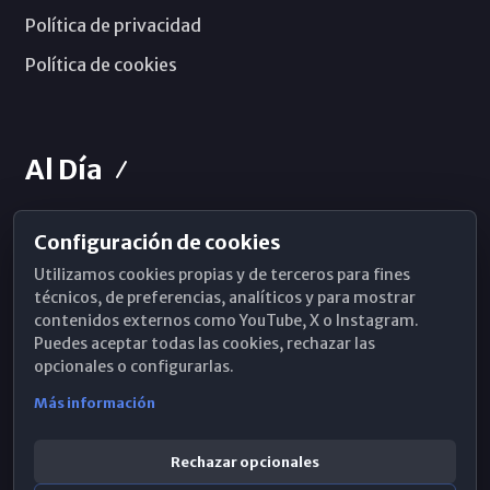
Política de privacidad
Política de cookies
Al Día
Configuración de cookies
Horarios de Misa
Utilizamos cookies propias y de terceros para fines
Hemeroteca
técnicos, de preferencias, analíticos y para mostrar
contenidos externos como YouTube, X o Instagram.
WhatsApp
Puedes aceptar todas las cookies, rechazar las
opcionales o configurarlas.
Más información
Rechazar opcionales