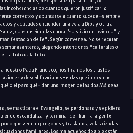
pasión para unos, de esperanza para otros, de
las incoherencias de cuantos quieren justificar lo
camente correctos y apuntarse a cuanto sucede -siempre
actos y actitudes encienden una vela a Dios y otra al
 Santa, considerándolas como "solsticio de invierno" y
 manifestación de fe". Según convenga. No se recatan
es semanasanteras, alegando intenciones "culturales o
e. La foto es la foto.
 a nuestro Papa Francisco, nos tiramos los trastos
raciones y descalificaciones -en las que interviene
e qué o el para qué- dan una imagen de las dos Málagas
a, se masticara el Evangelio, se perdonara y se pidiera
iendo escandalizar y terminar de "liar" a la gente
 poco que ver con pregones y traslados, velas rizadas
ituaciones familiares. Los malagueños de a pie están