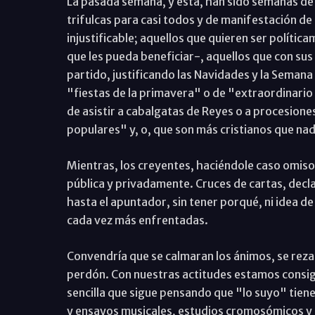
La pasada semana, y ésta, han sido semanas de 
trifulcas para casi todos y de manifestación de 
injustificable; aquellos que quieren ser políti
que les pueda beneficiar-, aquellos que con sus 
partido, justificando las Navidades y la Semana
"fiestas de la primavera" o de "extraordinario
de asistir a cabalgatas de Reyes o a procesion
populares" y, o, que son más cristianos que nadi
Mientras, los creyentes, haciéndole caso omiso
pública y privadamente. Cruces de cartas, decla
hasta el apuntador, sin tener porqué, ni idea d
cada vez más enfrentadas.
Convendría que se calmaran los ánimos, se rezar
perdón. Con nuestras actitudes estamos consigu
sencilla que sigue pensando que "lo suyo" tiene
y ensayos musicales, estudios cromosómicos y s