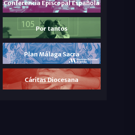
Conferencia Episcopal Española
Por tantos
Plan Málaga Sacra
Cáritas Diocesana