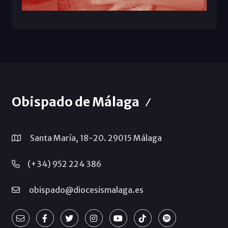
Obispado de Málaga
Santa María, 18-20. 29015 Málaga
(+34) 952 224 386
obispado@diocesismalaga.es