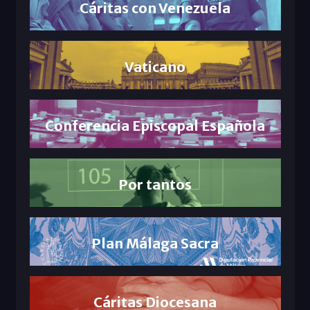
Cáritas con Venezuela
Vaticano
Conferencia Episcopal Española
Por tantos
Plan Málaga Sacra
Cáritas Diocesana