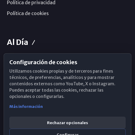
Política de privacidad
Política de cookies
Al Día
Configuración de cookies
Horarios de Misa
Utilizamos cookies propias y de terceros para fines
Hemeroteca
técnicos, de preferencias, analíticos y para mostrar
contenidos externos como YouTube, X o Instagram.
WhatsApp
Puedes aceptar todas las cookies, rechazar las
opcionales o configurarlas.
Más información
Rechazar opcionales
Configurar