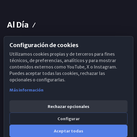
Al Día
Configuración de cookies
Horarios de Misa
Utilizamos cookies propias y de terceros para fines
Hemeroteca
técnicos, de preferencias, analíticos y para mostrar
contenidos externos como YouTube, X o Instagram.
WhatsApp
Puedes aceptar todas las cookies, rechazar las
opcionales o configurarlas.
Más información
Rechazar opcionales
Configurar
Aceptar todas