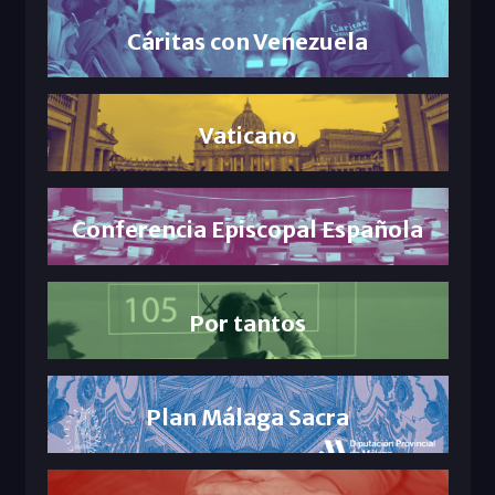
Cáritas con Venezuela
Vaticano
Conferencia Episcopal Española
Por tantos
Plan Málaga Sacra