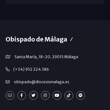
Obispado de Málaga
Santa María, 18-20. 29015 Málaga
(+34) 952 224 386
obispado@diocesismalaga.es