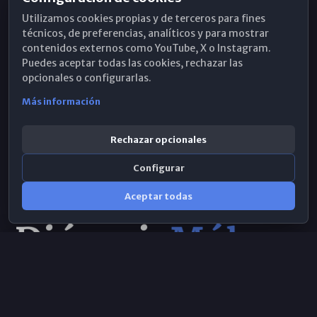
Horarios de Misa
Utilizamos cookies propias y de terceros para fines
Hemeroteca
técnicos, de preferencias, analíticos y para mostrar
contenidos externos como YouTube, X o Instagram.
WhatsApp
Puedes aceptar todas las cookies, rechazar las
opcionales o configurarlas.
Más información
Rechazar opcionales
Configurar
Aceptar todas
Consulta IA
×
Selecciona el área y realiza tu consulta
© 2026 Obispado de Málaga