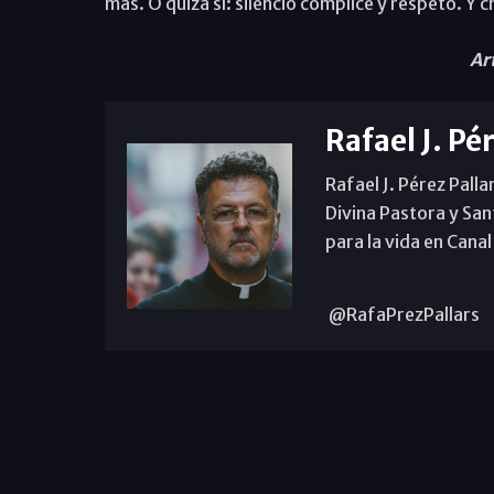
más. O quizá sí: silencio cómplice y respeto. Y 
Ar
Rafael J. Pé
Rafael J. Pérez Palla
Divina Pastora y San
para la vida en Canal
@RafaPrezPallars