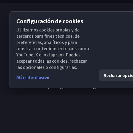
Configuración de cookies
Utilizamos cookies propias y de
Obispado de Málaga
terceros para fines técnicos, de
preferencias, analíticos y para
mostrar contenidos externos como
YouTube, X o Instagram. Puedes
Santa María, 18-20. 29015 Málaga
aceptar todas las cookies, rechazar
las opcionales o configurarlas.
(+34) 952 224 386
Rechazar opci
Más información
obispado@diocesismalaga.es