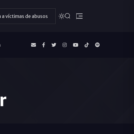
 a víctimas de abusos
a
r