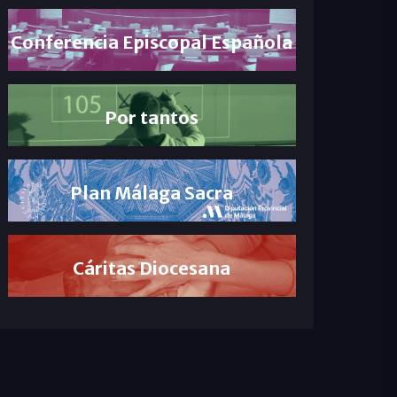
Conferencia Episcopal Española
Por tantos
Plan Málaga Sacra
Cáritas Diocesana