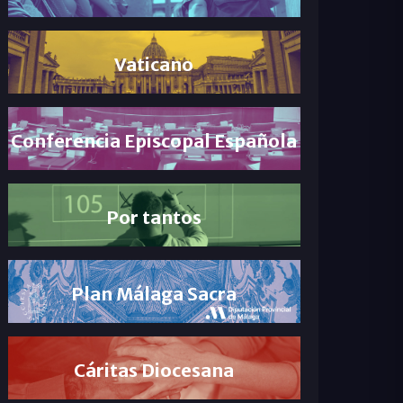
Vaticano
Conferencia Episcopal Española
Por tantos
Plan Málaga Sacra
Cáritas Diocesana