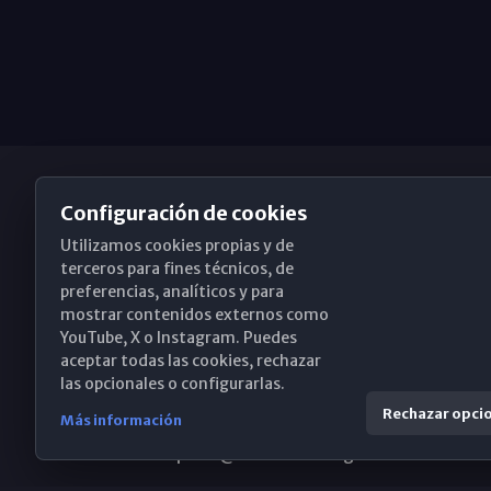
Configuración de cookies
Utilizamos cookies propias y de
Obispado de Málaga
terceros para fines técnicos, de
preferencias, analíticos y para
mostrar contenidos externos como
YouTube, X o Instagram. Puedes
Santa María, 18-20. 29015 Málaga
aceptar todas las cookies, rechazar
las opcionales o configurarlas.
(+34) 952 224 386
Rechazar opci
Más información
obispado@diocesismalaga.es