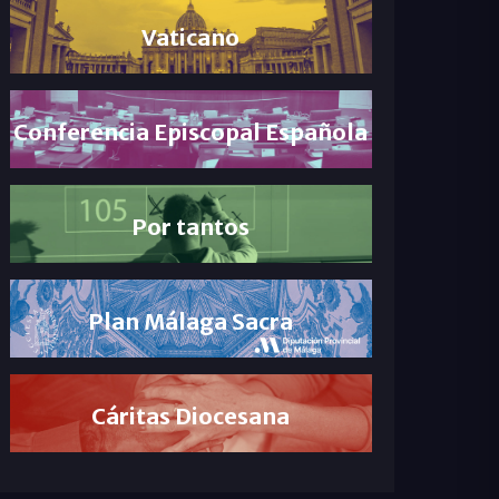
Vaticano
Conferencia Episcopal Española
Por tantos
Plan Málaga Sacra
Cáritas Diocesana