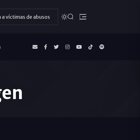
 a víctimas de abusos
a
gen