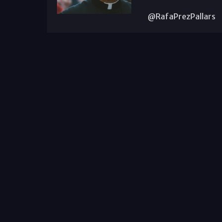
@RafaPrezPallars