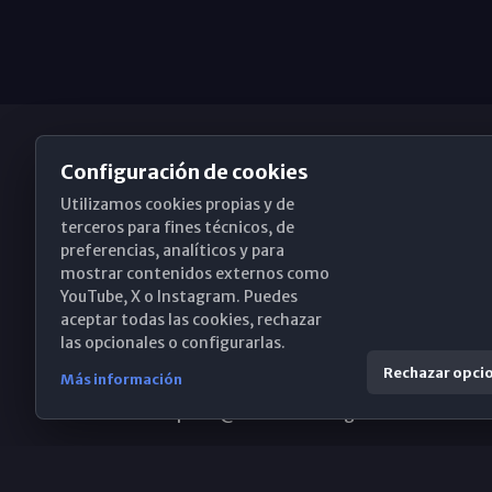
Configuración de cookies
Utilizamos cookies propias y de
Obispado de Málaga
terceros para fines técnicos, de
preferencias, analíticos y para
mostrar contenidos externos como
YouTube, X o Instagram. Puedes
Santa María, 18-20. 29015 Málaga
aceptar todas las cookies, rechazar
las opcionales o configurarlas.
(+34) 952 224 386
Rechazar opci
Más información
obispado@diocesismalaga.es