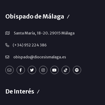
Obispado de Málaga
Santa María, 18-20. 29015 Málaga
(+34) 952 224 386
obispado@diocesismalaga.es
De Interés