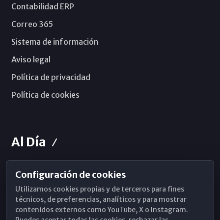
Contabilidad ERP
Correo 365
Sistema de información
Aviso legal
Política de privacidad
Política de cookies
Al Día
Configuración de cookies
Horarios de Misa
Utilizamos cookies propias y de terceros para fines
Hemeroteca
técnicos, de preferencias, analíticos y para mostrar
contenidos externos como YouTube, X o Instagram.
WhatsApp