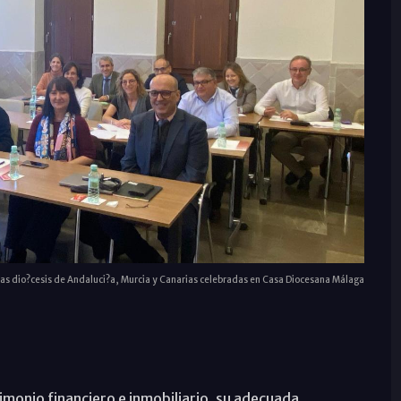
las dio?cesis de Andaluci?a, Murcia y Canarias celebradas en Casa Diocesana Málaga
imonio financiero e inmobiliario, su adecuada