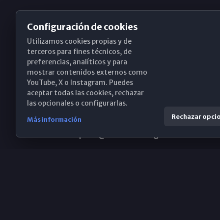
Configuración de cookies
Utilizamos cookies propias y de
Obispado de Málaga
terceros para fines técnicos, de
preferencias, analíticos y para
mostrar contenidos externos como
YouTube, X o Instagram. Puedes
Santa María, 18-20. 29015 Málaga
aceptar todas las cookies, rechazar
las opcionales o configurarlas.
(+34) 952 224 386
Rechazar opci
Más información
obispado@diocesismalaga.es