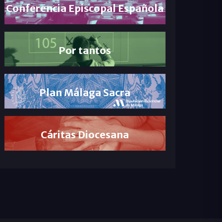
Conferencia Episcopal Española
Por tantos
Plan Málaga Sacra
Cáritas Diocesana