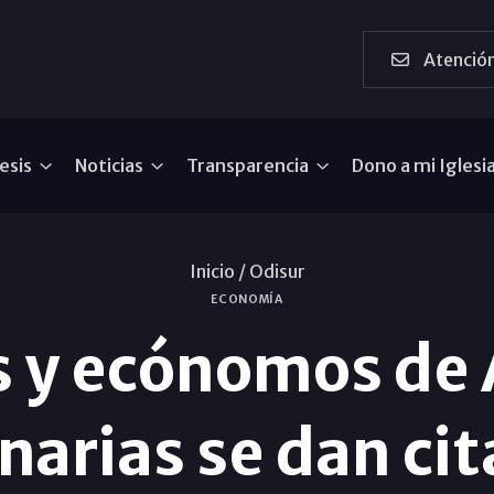
Atención
esis
Noticias
Transparencia
Dono a mi Iglesi
Inicio /
Odisur
ECONOMÍA
 y ecónomos de 
narias se dan ci