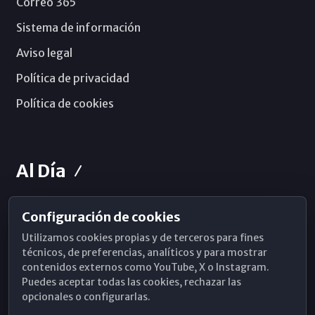
Correo 365
Sistema de información
Aviso legal
Política de privacidad
Política de cookies
Al Día
Configuración de cookies
Horarios de Misa
Utilizamos cookies propias y de terceros para fines
Hemeroteca
técnicos, de preferencias, analíticos y para mostrar
contenidos externos como YouTube, X o Instagram.
WhatsApp
Puedes aceptar todas las cookies, rechazar las
opcionales o configurarlas.