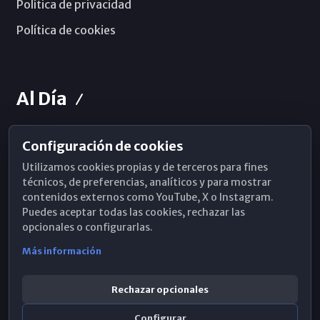
Política de privacidad
Política de cookies
Al Día
Configuración de cookies
Horarios de Misa
Utilizamos cookies propias y de terceros para fines
Hemeroteca
técnicos, de preferencias, analíticos y para mostrar
contenidos externos como YouTube, X o Instagram.
WhatsApp
Puedes aceptar todas las cookies, rechazar las
opcionales o configurarlas.
Más información
Rechazar opcionales
Configurar