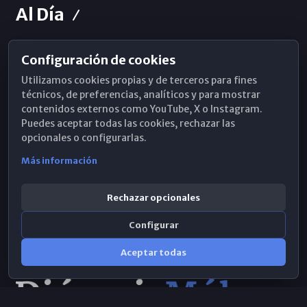
Al Día
Configuración de cookies
Horarios de Misa
Utilizamos cookies propias y de terceros para fines
Hemeroteca
técnicos, de preferencias, analíticos y para mostrar
contenidos externos como YouTube, X o Instagram.
WhatsApp
Puedes aceptar todas las cookies, rechazar las
opcionales o configurarlas.
Más información
Rechazar opcionales
Configurar
Aceptar todas