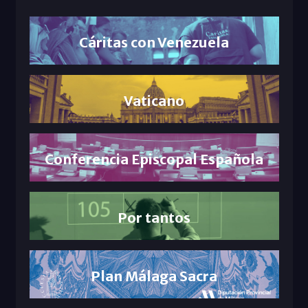
Cáritas con Venezuela
Vaticano
Conferencia Episcopal Española
Por tantos
Plan Málaga Sacra