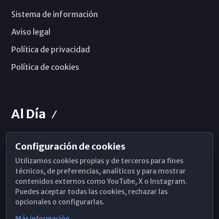
Sistema de información
Aviso legal
Política de privacidad
Política de cookies
Al Día
Configuración de cookies
Horarios de Misa
Utilizamos cookies propias y de terceros para fines
Hemeroteca
técnicos, de preferencias, analíticos y para mostrar
contenidos externos como YouTube, X o Instagram.
WhatsApp
Puedes aceptar todas las cookies, rechazar las
opcionales o configurarlas.
Más información