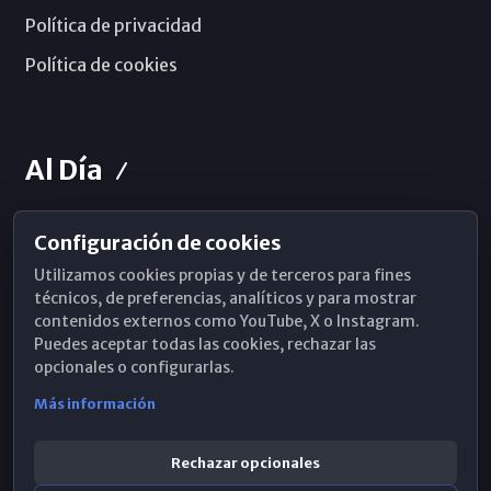
Política de privacidad
Política de cookies
Al Día
Configuración de cookies
Horarios de Misa
Utilizamos cookies propias y de terceros para fines
Hemeroteca
técnicos, de preferencias, analíticos y para mostrar
contenidos externos como YouTube, X o Instagram.
WhatsApp
Puedes aceptar todas las cookies, rechazar las
opcionales o configurarlas.
Más información
Rechazar opcionales