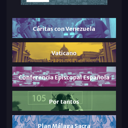
Cáritas con Venezuela
Vaticano
Conferencia Episcopal Española
Por tantos
Plan Málaga Sacra