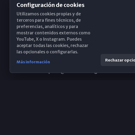
Configuración de cookies
Utilizamos cookies propias y de
Obispado de Málaga
terceros para fines técnicos, de
preferencias, analíticos y para
mostrar contenidos externos como
YouTube, X o Instagram. Puedes
Santa María, 18-20. 29015 Málaga
aceptar todas las cookies, rechazar
las opcionales o configurarlas.
(+34) 952 224 386
Rechazar opci
Más información
obispado@diocesismalaga.es