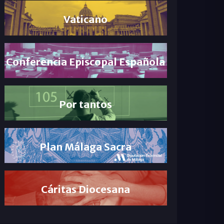
Vaticano
Conferencia Episcopal Española
Por tantos
Plan Málaga Sacra
Cáritas Diocesana