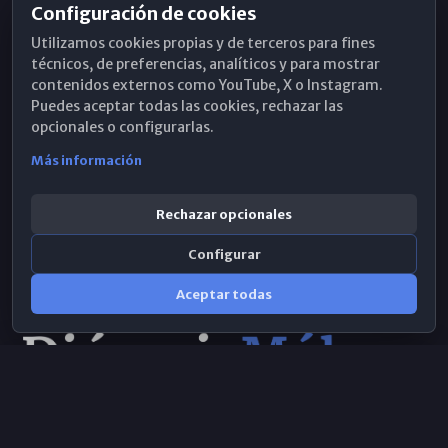
Configuración de cookies
Horarios de Misa
Utilizamos cookies propias y de terceros para fines
Hemeroteca
técnicos, de preferencias, analíticos y para mostrar
contenidos externos como YouTube, X o Instagram.
WhatsApp
Puedes aceptar todas las cookies, rechazar las
opcionales o configurarlas.
Más información
Rechazar opcionales
Configurar
Aceptar todas
Consulta IA
×
© 2026 Obispado de Málaga
Selecciona el área y realiza tu consulta