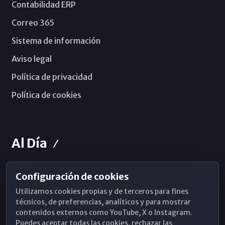
Contabilidad ERP
Correo 365
Sistema de información
Aviso legal
Política de privacidad
Política de cookies
Al Día
Configuración de cookies
Horarios de Misa
Utilizamos cookies propias y de terceros para fines
Hemeroteca
técnicos, de preferencias, analíticos y para mostrar
contenidos externos como YouTube, X o Instagram.
WhatsApp
Puedes aceptar todas las cookies, rechazar las