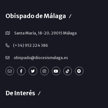
Obispado de Málaga
Santa María, 18-20. 29015 Málaga
(+34) 952 224 386
obispado@diocesismalaga.es
De Interés