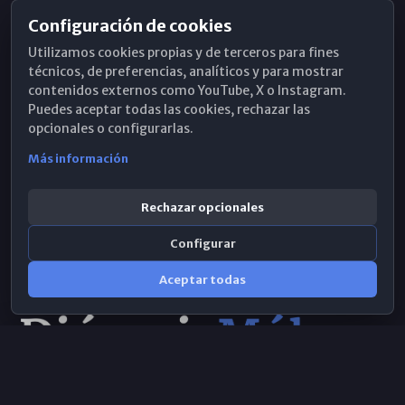
Configuración de cookies
Horarios de Misa
Utilizamos cookies propias y de terceros para fines
Hemeroteca
técnicos, de preferencias, analíticos y para mostrar
contenidos externos como YouTube, X o Instagram.
WhatsApp
Puedes aceptar todas las cookies, rechazar las
opcionales o configurarlas.
Más información
Rechazar opcionales
Configurar
Aceptar todas
Consulta IA
×
Selecciona el área y realiza tu consulta
© 2026 Obispado de Málaga