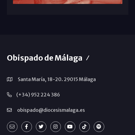
Obispado de Málaga
Santa María, 18-20. 29015 Málaga
(+34) 952 224 386
obispado@diocesismalaga.es