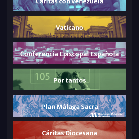
Cáritas con Venezuela
Vaticano
Conferencia Episcopal Española
Por tantos
Plan Málaga Sacra
Cáritas Diocesana