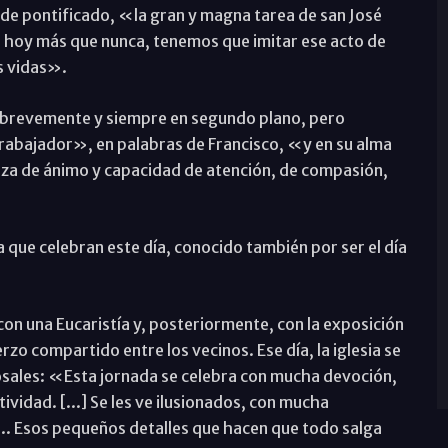
o de pontificado, «la gran y magna tarea de san José
os hoy más que nunca, tenemos que imitar ese acto de
s vidas».
a brevemente y siempre en segundo plano, pero
rabajador», en palabras de Francisco, «y en su alma
leza de ánimo y capacidad de atención, de compasión,
 que celebran este día, conocido también por ser el día
 con una Eucaristía y, posteriormente, con la exposición
rzo compartido entre los vecinos. Ese día, la iglesia se
osales: «Esta jornada se celebra con mucha devoción,
ividad. [...] Se les ve ilusionados, con mucha
... Esos pequeños detalles que hacen que todo salga