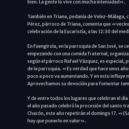
bien. La gente lo vive con mucha intensidad».
También en Triana, pedanía de Velez-Málaga, ce
Pérez, párroco de Triana, comenta que «vecinos 
celebración de la Eucaristía, a las 12:30 del me
En Fuengirola, en la parroquia de San José, se c
empezando con una comida fraternal, organizada
según el párroco Rafael Vázquez, es especial, p
de la parroquia. «Es verdad que hace unos años
poco a poco va aumentando. Y en esto influye m
Aprovechamos su devoción para fomentar tamb
Y de entre todos los lugares que celebran el día
el año pasado celebró la procesión del santo tra
Chacón, este año repetirán el domingo 17. «(S
hay que ponerlo en valor».