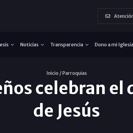
Atención
esis
Noticias
Transparencia
Dono a mi Iglesi
Inicio /
Parroquias
ños celebran el d
de Jesús