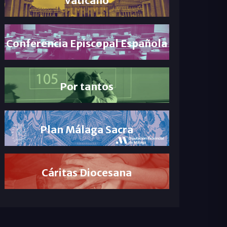
Conferencia Episcopal Española
Por tantos
Plan Málaga Sacra
Cáritas Diocesana