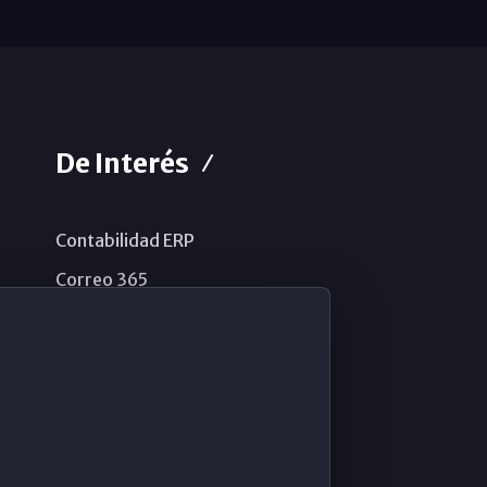
De Interés
Contabilidad ERP
Correo 365
Sistema de información
Aviso legal
Política de privacidad
Política de cookies