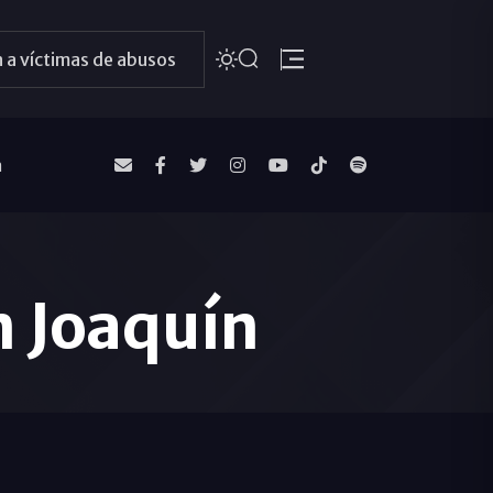
 a víctimas de abusos
a
n Joaquín