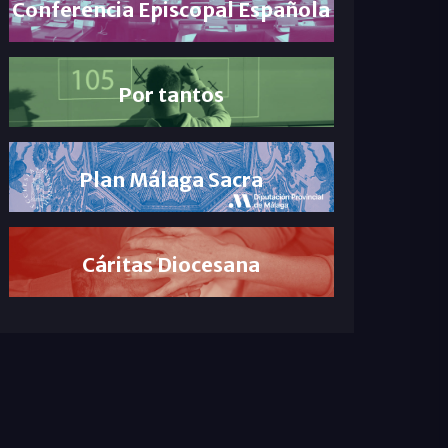
Conferencia Episcopal Española
Por tantos
Plan Málaga Sacra
Cáritas Diocesana