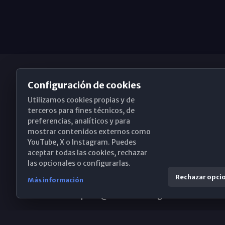
Configuración de cookies
Utilizamos cookies propias y de
Obispado de Málaga
terceros para fines técnicos, de
preferencias, analíticos y para
mostrar contenidos externos como
YouTube, X o Instagram. Puedes
Santa María, 18-20. 29015 Málaga
aceptar todas las cookies, rechazar
las opcionales o configurarlas.
(+34) 952 224 386
Rechazar opci
Más información
obispado@diocesismalaga.es