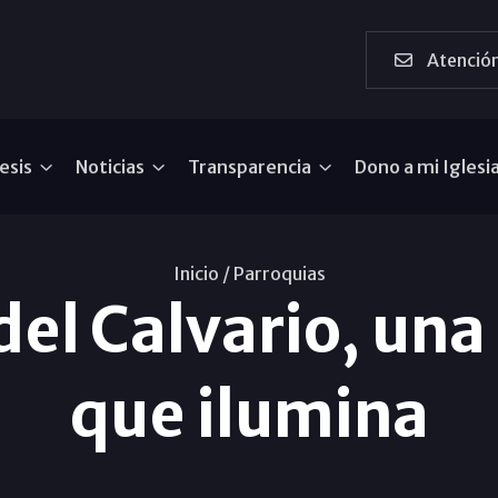
Atención
esis
Noticias
Transparencia
Dono a mi Iglesi
Inicio /
Parroquias
 del Calvario, u
que ilumina