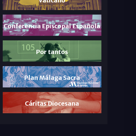
Conferencia Episcopal Española
Por tantos
Plan Málaga Sacra
Cáritas Diocesana