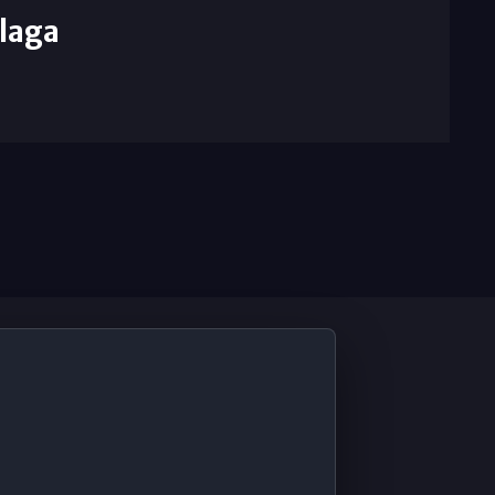
laga
De Interés
Contabilidad ERP