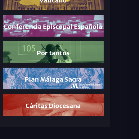
Conferencia Episcopal Española
Por tantos
Plan Málaga Sacra
Cáritas Diocesana