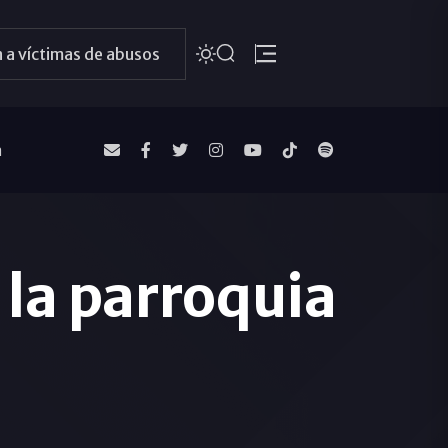
 a víctimas de abusos
a
 la parroquia
o