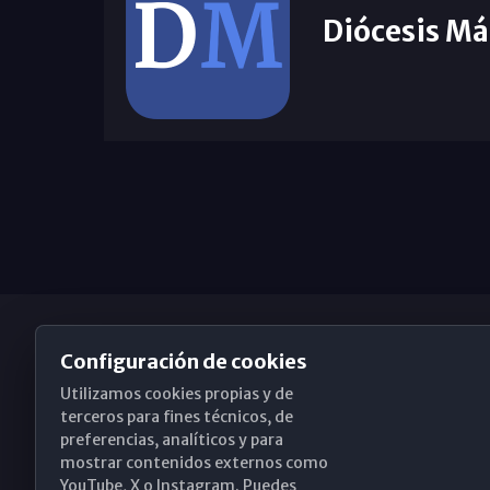
Diócesis Má
Configuración de cookies
Utilizamos cookies propias y de
Obispado de Málaga
terceros para fines técnicos, de
preferencias, analíticos y para
mostrar contenidos externos como
YouTube, X o Instagram. Puedes
Santa María, 18-20. 29015 Málaga