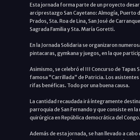
Esta jornada forma parte de un proyecto desarr
arciprestazgo San Cayetano: Almogía, Puerto de
Prados, Sta. Roa de Lina, San José de Carranque
Sagrada Familia y Sta. María Goretti.
En la Jornada Solidaria se organizaron numerosa
pintacaras, gymkana y juegos, en la que partic
Asimismo, se celebró el III Concurso de Tapas 
famosa “Carrillada” de Patricia. Los asistentes 
rifas benéficas. Todo por una buena causa.
La cantidad recaudada irá íntegramente destina
parroquia de San Fernando y que consiste en la 
quirúrgica en República democrática del Congo
Además de esta jornada, se han llevado a cabo 